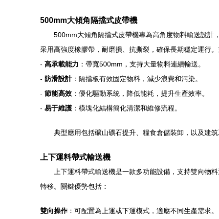
500mm大傾角隔擋式皮帶機
500mm大傾角隔擋式皮帶機專為高角度物料輸送設計
采用高強度橡膠帶，耐磨損、抗撕裂，確保長期穩定運行。
-
高承載能力
：帶寬500mm，支持大量物料連續輸送。
-
防滑設計
：隔擋板有效固定物料，減少浪費和污染。
-
節能高效
：優化驅動系統，降低能耗，提升生產效率。
-
易于維護
：模塊化結構簡化清潔和維修流程。
典型應用包括礦山礦石提升、糧食倉儲裝卸，以及建筑
上下運料帶式輸送機
上下運料帶式輸送機是一款多功能設備，支持雙向物料
轉移。關鍵優勢包括：
雙向操作
：可配置為上運或下運模式，適應不同生產需求。