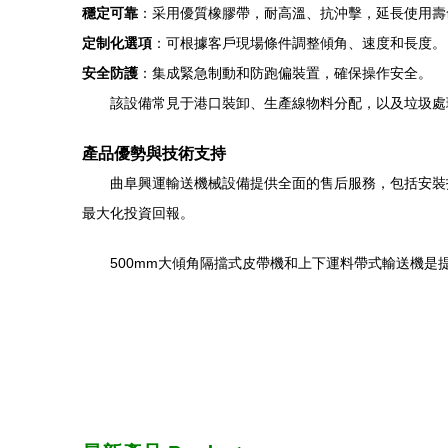
穩定可靠
：采用優質橡膠帶，耐高溫、抗沖擊，延長使用壽
定制化選項
：可根據客戶現場條件調整傾角、速度和長度。
安全防護
：集成緊急制動和防跑偏裝置，確保操作安全。
該設備常見于港口裝卸、生產線物料分配，以及垃圾處
產品優勢與技術支持
曲阜興運輸送機械設備提供全面的售后服務，包括安裝
最大化投資回報。
500mm大傾角隔擋式皮帶機和上下運料帶式輸送機