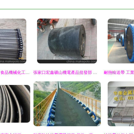
浙江寧波鄞州區醫藥食品機械化工用網帶、輸送帶、鏈條帶全解析及安平縣天瑞金屬制品介紹
張家口宏鑫礦山機電產品批發部 詳解500*5型號輸送帶及其應用