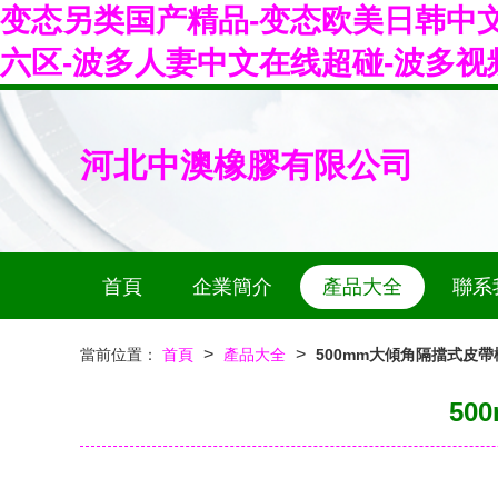
变态另类国产精品-变态欧美日韩中文
六区-波多人妻中文在线超碰-波多视
河北中澳橡膠有限公司
首頁
企業簡介
產品大全
聯系
>
>
當前位置：
首頁
產品大全
500mm大傾角隔擋式皮
5