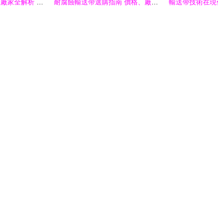
尼龍輸送帶專業生產廠家全解析 產品、報價、介紹、圖片與資料下載
耐腐蝕輸送帶選購指南 價格、廠家與產品信息全解析