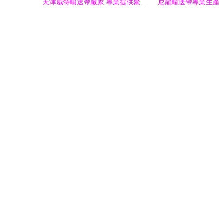
天津威特輸送帶廠家 專業提供聚氨酯同步帶、蓋茨皮帶與橡膠輸送帶的一站式傳動解決方案