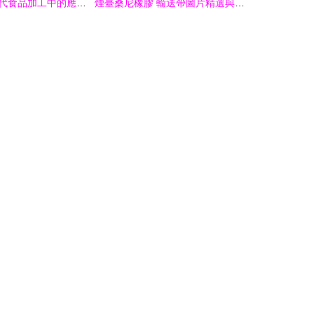
輸送帶技術在現代食品加工中的應用——以黃巖港裕松食品廠廣元餅干分廠為例
煙臺桑尼橡膠 輸送帶圖片精選與產品概述