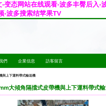
-变态网站在线观看-波多丰臀后入-
频-波多搜索结苹果TV
我們
企業信息
訪客留言
帶機與上下運料帶式輸送機
00mm大傾角隔擋式皮帶機與上下運料帶式輸